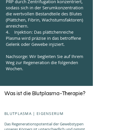
PRP durch Zentrifugation konzentriert,
sodass sich in der Serumkonzentration
die wertvollen Bestandteile des Blutes
(Plättchen, Fibrin, Wachstumsfaktoren)
anreichern.
4. Injektion: Das plättchenreiche
Plasma wird präzise in das betroffene
Gelenk oder Gewebe injiziert.
Nachsorge: Wir begleiten Sie auf Ihrem
Weg zur Regeneration die folgenden
Wochen.
Was ist die Blutplasma-Therapie?
BLUTPLASMA | EIGENSERUM
Das Regenerationspotential der Gewebstypen
unseres Körpers ist unterschiedlich und nimmt