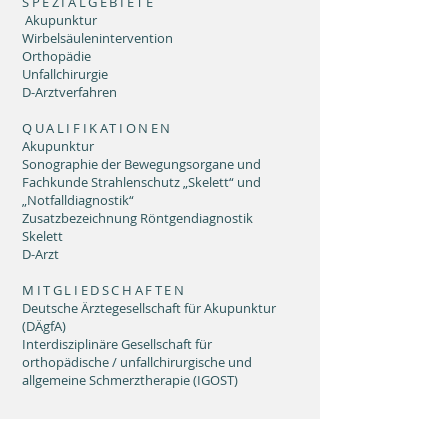
SPEZIALGEBIETE
Akupunktur
Wirbelsäulenintervention
Orthopädie
Unfallchirurgie
D-Arztverfahren
QUALIFIKATIONEN
Akupunktur
Sonographie der Bewegungsorgane und
Fachkunde Strahlenschutz „Skelett“ und
„Notfalldiagnostik“
Zusatzbezeichnung Röntgendiagnostik
Skelett
D-Arzt
MITGLIEDSCHAFTEN
Deutsche Ärztegesellschaft für Akupunktur
(DÄgfA)
Interdisziplinäre Gesellschaft für
orthopädische / unfallchirurgische und
allgemeine Schmerztherapie (IGOST)