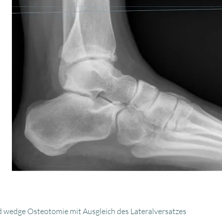
ed wedge Osteotomie mit Ausgleich des Lateralversatzes