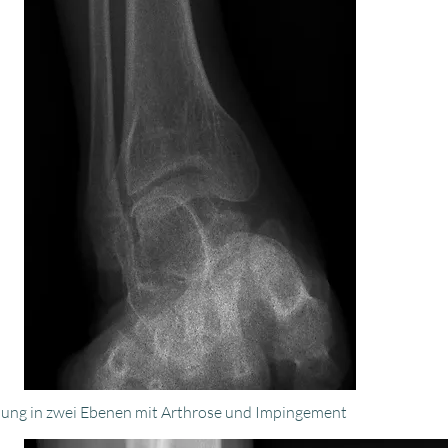
llung in zwei Ebenen mit Arthrose und Impingement