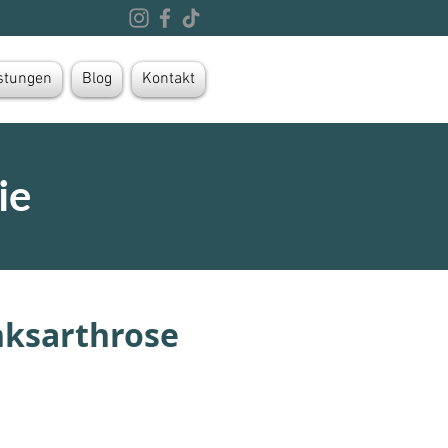
stungen
Blog
Kontakt
ie
nksarthrose