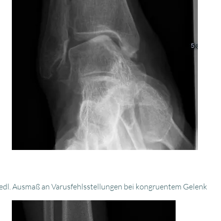
chiedl. Ausmaß an Varusfehlsstellungen bei kongruentem Gelenk