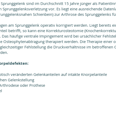
Sprunggelenk sind im Durchschnitt 15 Jahre jünger als PatientInn
ch Sprunggelenksverletzung vor. Es liegt eine ausreichende Datenl
sprunggelenksnahen Schienbein) zur Arthrose des Sprunggelenks fü
ngen am Sprunggelenk operativ korrigiert werden. Liegt bereits 
teil betrifft, so kann eine Korrekturosteotomie (Knochenkorrektu
. Das häufige ventrale Impingement wird bei ursächlicher Fehlste
he Osteophytenabtragung therapiert werden. Die Therapie einer 
 gleichzeitiger Fehlstellung die Druckverhältnisse im betroffenen
rden.
orpeldefekten:
tisch veränderten Gelenkanteilen auf intakte Knorpelanteile
chen Gelenkstellung
Arthrodese oder Prothese
el