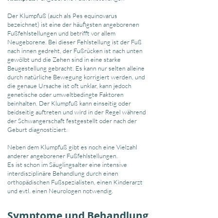
Der Klumpfuß (auch als Pes equinovarus
bezeichnet) ist eine der häufigsten angeborenen
Fußfehlstellungen und betrifft vor allem
Neugeborene. Bei dieser Fehlstellung ist der Fuß
nach innen gedreht, der Fußrücken ist nach unten
gewölbt und die Zehen sind in eine starke
Beugestellung gebracht. Es kann nur selten alleine
durch natürliche Bewegung korrigiert werden, und
die genaue Ursache ist oft unklar, kann jedoch
genetische oder umweltbedingte Faktoren
beinhalten. Der Klumpfuß kann einseitig oder
beidseitig auftreten und wird in der Regel während
der Schwangerschaft festgestellt oder nach der
Geburt diagnostiziert.
Neben dem Klumpfuß gibt es noch eine Vielzahl
anderer angeborener Fußfehlstellungen.
Es ist schon im Säuglingsalter eine intensive
interdisziplinäre Behandlung durch einen
orthopädischen Fußspezialisten,
einen Kinderarzt
und evtl. einen Neurologen notwendig.
Symptome und Behandlung