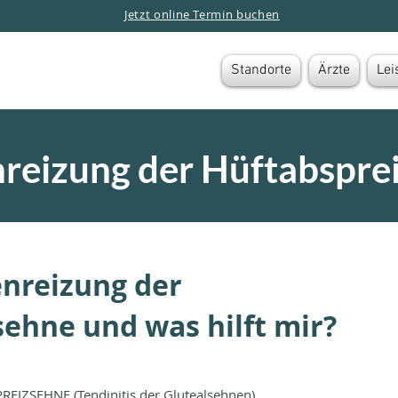
Jetzt online Termin buchen
Standorte
Ärzte
Lei
reizung der Hüftabspre
enreizung der
ehne und was hilft mir?
ZSEHNE​ (Tendinitis der Glutealsehnen)