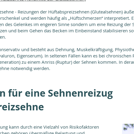
zsehne - Reizungen der Hüftabspreizsehnen (Glutealsehnen) äuß
schenkel und werden häufig als „Hüftschmerzen“ interpretiert. Es
en des Gelenkes im engeren Sinne sondern um eine Reizung der S
zen und beim Gehen das Becken im Einbeinstand stabilisieren so
ken.
 konservativ und besteht aus Dehnung, Muskelkräftigung, Physiothe
Hyaluron, Eigenserum).
In seltenen Fällen kann es bei chronischen
eration) zu einem Anriss (Ruptur) der Sehnen kommen. In derart
 Sehne notwendig werden.
n für eine Sehnenreizug
reizsehne
ung kann durch eine Vielzahl von Risikofaktoren
achen gehören übermäßige Belastung und