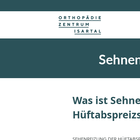
Sehnen
Was ist Sehn
Hüftabspreizs
SEHENREIZUNG DER HÜFTABSPREI