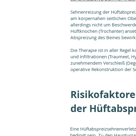
Sehnenreizung der Hüftabsprei
am körpernahen seitlichen Ober
allerdings nicht um Beschwerd
Hüftknochen (Trochanter) anset
Abspreizung des Beines bewir
Die Therapie ist in aller Regel
und Infiltrationen (Traumeel, 
zunehmendem Verschleiß (Degen
operative Rekonstruktion der
Risikofaktore
der Hüftabsp
Eine Hüftabspreizsehnenverletz
bedingt sein. Zu den Haupturs