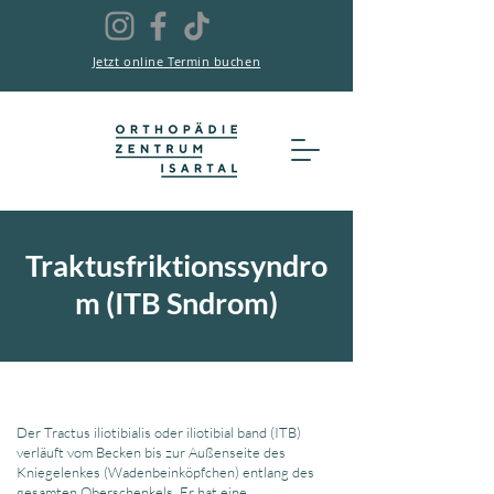
Jetzt online Termin buchen
Traktusfriktionssyndro
m (ITB Sndrom)
Der Tractus iliotibialis oder iliotibial band (ITB)
verläuft vom Becken bis zur Außenseite des
Kniegelenkes (Wadenbeinköpfchen) entlang des
gesamten Oberschenkels. Er hat eine