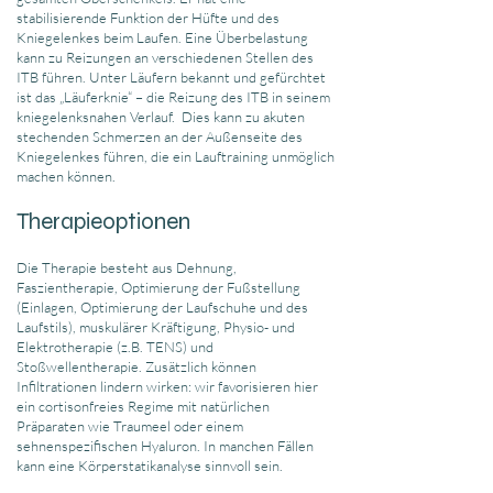
stabilisierende Funktion der Hüfte und des
Kniegelenkes beim Laufen. Eine Überbelastung
kann zu Reizungen an verschiedenen Stellen des
ITB führen. Unter Läufern bekannt und gefürchtet
ist das „Läuferknie“ – die Reizung des ITB in seinem
kniegelenksnahen Verlauf.
​
Dies kann zu akuten
stechenden Schmerzen an der Außenseite des
Kniegelenkes führen, die ein Lauftraining unmöglich
machen können.
Therapieoptionen
Die Therapie besteht aus Dehnung,
Faszientherapie, Optimierung der Fußstellung
(Einlagen, Optimierung der Laufschuhe und des
Laufstils), muskulärer Kräftigung, Physio- und
Elektrotherapie (z.B. TENS) und
Stoßwellentherapie. Zusätzlich können
Infiltrationen lindern wirken: wir favorisieren hier
ein cortisonfreies Regime mit natürlichen
Präparaten wie Traumeel oder einem
sehnenspezifischen Hyaluron. In manchen Fällen
kann eine Körperstatikanalyse sinnvoll sein.