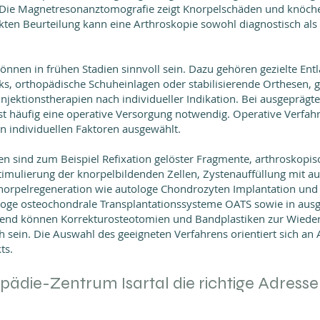
Die Magnetresonanztomografie zeigt Knorpelschäden und knöcher
ekten Beurteilung kann eine Arthroskopie sowohl diagnostisch als
nen in frühen Stadien sinnvoll sein. Dazu gehören gezielte Ent
nks, orthopädische Schuheinlagen oder stabilisierende Orthesen, 
njektionstherapien nach individueller Indikation. Bei ausgeprä
st häufig eine operative Versorgung notwendig. Operative Verf
n individuellen Faktoren ausgewählt.
 sind zum Beispiel Refixation gelöster Fragmente, arthroskopis
imulierung der knorpelbildenden Zellen, Zystenauffüllung mit 
orpelregeneration wie autologe Chondrozyten Implantation und M
loge osteochondrale Transplantationssysteme OATS sowie in ausg
zend können Korrekturosteotomien und Bandplastiken zur Wieder
 sein. Die Auswahl des geeigneten Verfahrens orientiert sich an A
ts.
die-Zentrum Isartal die richtige Adresse 