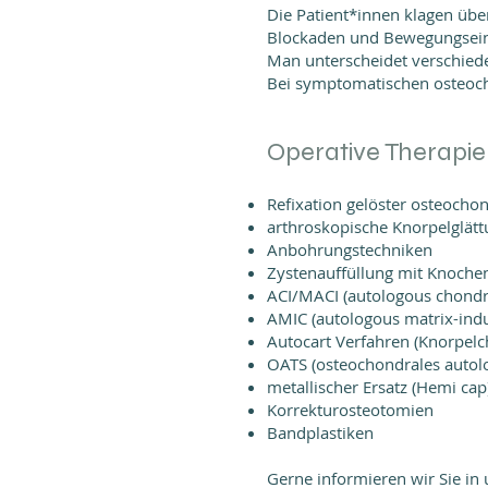
Die Patient*innen klagen üb
Blockaden und Bewegungsei
Man unterscheidet verschied
Bei symptomatischen osteocho
Operative Therapie
Refixation gelöster osteocho
arthroskopische Knorpelglät
Anbohrungstechniken
Zystenauffüllung mit Knoche
ACI/MACI (autologous chondr
AMIC (autologous matrix-ind
Autocart Verfahren (Knorpelc
OATS (osteochondrales autol
metallischer Ersatz (Hemi cap
Korrekturosteotomien
Bandplastiken
Gerne informieren wir Sie in