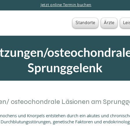
Jetzt online Termin buchen
Standorte
Ärzte
Lei
tzungen/osteochondral
Sprunggelenk
en/ osteochondrale Läsionen am Sprungg
ochens und Knorpels entstehen durch ein akutes und chronisch
en, Durchblutungsstörungen, genetische Faktoren und endokrinolo