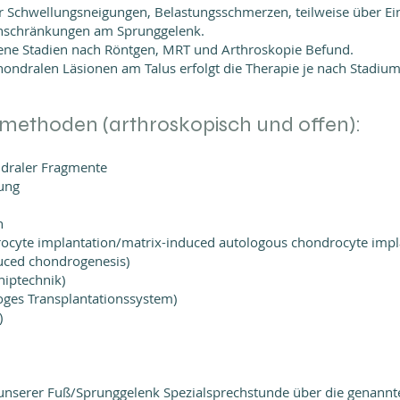
er Schwellungsneigungen, Belastungsschmerzen, teilweise über 
nschränkungen am Sprunggelenk.
ene Stadien nach Röntgen, MRT und Arthroskopie Befund.
ndralen Läsionen am Talus erfolgt die Therapie je nach Stadium
methoden (arthroskopisch und offen):
ndraler Fragmente
tung
n
ocyte implantation/matrix-induced autologous chondrocyte impl
uced chondrogenesis)
hiptechnik)
oges Transplantationssystem)
)
 unserer Fuß/Sprunggelenk Spezialsprechstunde über die genannt