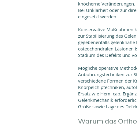
knöcherne Veränderungen. 
Bei Unklarheit oder zur dir
eingesetzt werden.
Konservative Maßnahmen kön
zur Stabilisierung des Gele
gegebenenfalls gelenknahe I
osteochondralen Läsionen i
Stadium des Defekts und vo
Mögliche operative Methoden
Anbohrungstechniken zur St
verschiedene Formen der Kn
Knorpelchiptechniken, auto
Ersatz wie Hemi cap. Ergän
Gelenkmechanik erforderlich
Größe sowie Lage des Defek
Warum das Orthopä