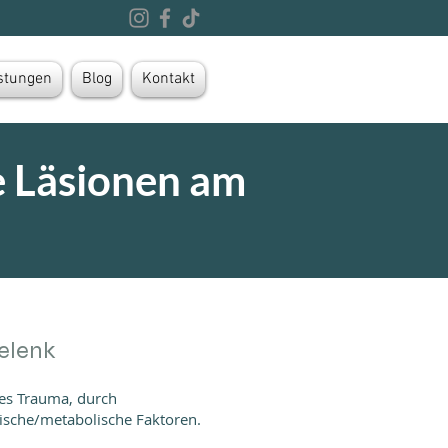
stungen
Blog
Kontakt
e Läsionen am
elenk
es Trauma, durch
gische/metabolische Faktoren.