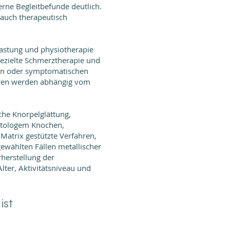
ne Begleitbefunde deutlich.
 auch therapeutisch
lastung und physiotherapie
gezielte Schmerztherapie und
gten oder symptomatischen
ahren werden abhängig vom
che Knorpelglättung,
autologem Knochen,
atrix gestützte Verfahren,
ewählten Fällen metallischer
herstellung der
lter, Aktivitätsniveau und
ist